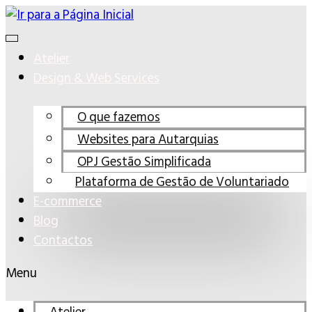
Ir
para
o
Atelier
conteúdo
Design & Web Services
O que fazemos
Websites para Autarquias
OPJ Gestão Simplificada
Plataforma de Gestão de Voluntariado
E-commerce
Blog
Contactos
Menu